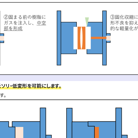
低ソリ・低変形を可能にします。
す。