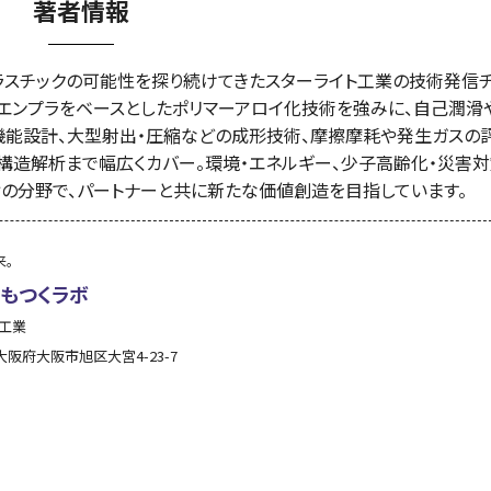
著者情報
ラスチックの可能性を探り続けてきたスターライト工業の技術発信
ーエンプラをベースとしたポリマーアロイ化技術を強みに、自己潤滑
機能設計、大型射出・圧縮などの成形技術、摩擦摩耗や発生ガスの
構造解析まで幅広くカバー。環境・エネルギー、少子高齢化・災害対
ィの分野で、パートナーと共に新たな価値創造を目指しています。
来。
ともつくラボ
ト工業
大阪府
大阪市旭区
大宮4-23-7