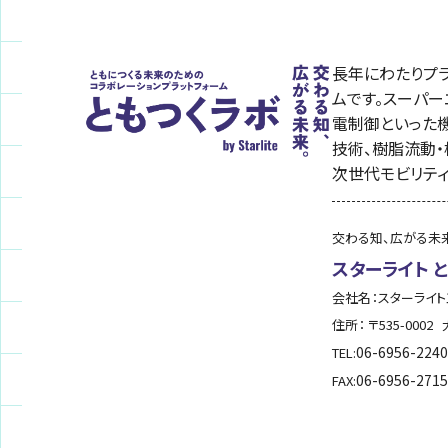
長年にわたりプ
ムです。スーパ
電制御といった
技術、樹脂流動・
次世代モビリテ
交わる知、広がる未
スターライト 
会社名：スターライ
住所： 〒535-0002
06-6956-2240
TEL:
06-6956-2715
FAX: