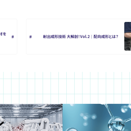
材を
射出成形技術 大解剖！Vol.2｜配向成形とは？