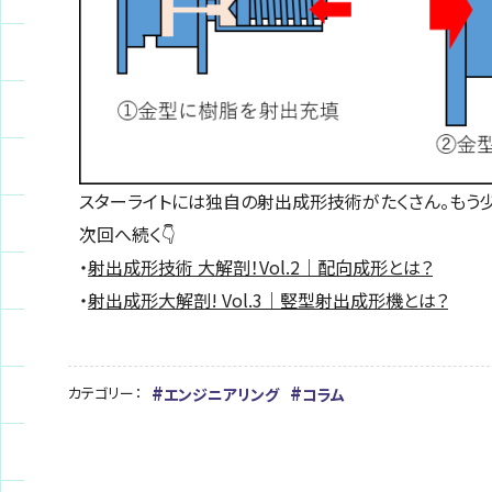
スターライトには独自の射出成形技術がたくさん。もう少
次回へ続く👇
・
射出成形技術 大解剖！Vol.2｜配向成形とは？
・
射出成形大解剖! Vol.3｜竪型射出成形機とは？
カテゴリー：
エンジニアリング
コラム