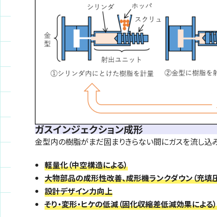
ガスインジェクション成形
金型内の樹脂がまだ固まりきらない間にガスを流し込み
軽量化（中空構造による）
大物部品の成形性改善、成形機ランクダウン（充填
設計デザイン力向上
そり・変形・ヒケの低減（固化収縮差低減効果による）