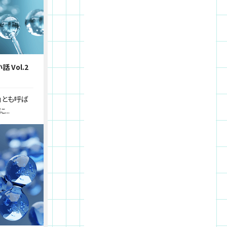
 Vol.2
」とも呼ば
..