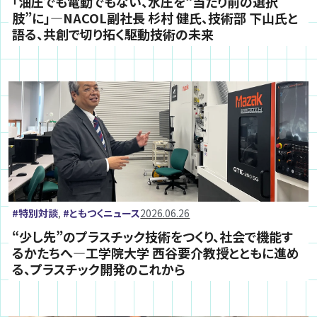
「油圧でも電動でもない、水圧を“当たり前の選択
肢”に」―NACOL副社長 杉村 健氏、技術部 下山氏と
語る、共創で切り拓く駆動技術の未来
特別対談
ともつくニュース
2026.06.26
,
“少し先”のプラスチック技術をつくり、社会で機能す
るかたちへ―工学院大学 西谷要介教授とともに進め
る、プラスチック開発のこれから