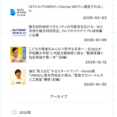
SETO iS POWERがJ-Startup WESTに選定されまし
た
2026-02-03
複合材料技術でモビリティの可能性を広げる―NCC
次世代複合材研究会、クルマのサステナブル技術展
に出展
2026-01-05
こどもの発達をみんなで見守る未来へ―比治山大
学短期大学部 七木田方美教授と語る、“聴覚保護と
社会実装の第一歩”（前編）
2025-12-12
海を“見える化”するスタートアップ─Honda発
「UMIAILE」板井亮佑氏が語る、“高度ゼロメートルの
人工衛星”構想（前編）
2025-10-30
アーカイブ
2026年