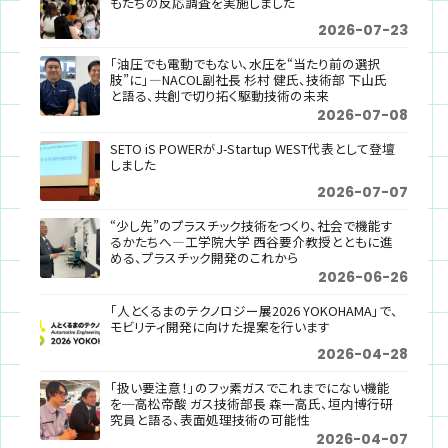
もたちの反応調査を実施しました
2026-07-23
「油圧でも電動でもない、水圧を“当たり前の選択
肢”に」―NACOL副社長 杉村 健氏、技術部 下山氏
と語る、共創で切り拓く駆動技術の未来
2026-07-08
SETO iS POWERがJ-Startup WEST代表として登壇
しました
2026-07-07
“少し先”のプラスチック技術をつくり、社会で機能す
るかたちへ―工学院大学 西谷要介教授とともに進
める、プラスチック開発のこれから
2026-06-26
「人とくるまのテクノロジー展2026 YOKOHAMA」で、
モビリティ開発に向けた提案を行います
2026-04-28
「扱い要注意！」のフッ素ガスでこれまでにない機能
を─高松帝酸 ガス技術部長 森一高氏、垣内博行研
究員と語る、表面処理技術の可能性
2026-04-07